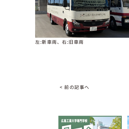
左:新車両、右:旧車両
< 前の記事へ