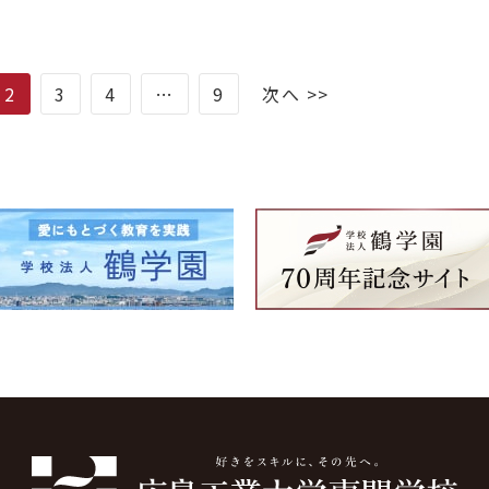
2
3
4
…
9
次へ >>