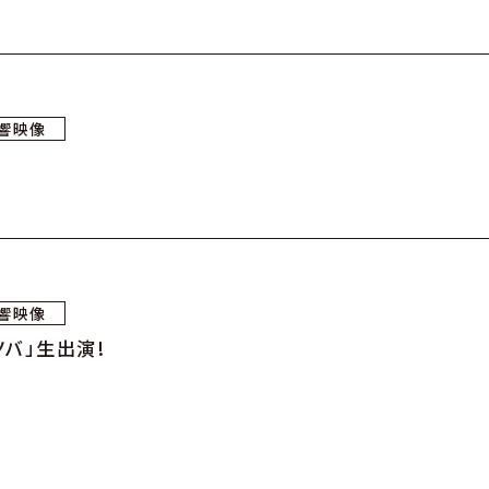
響映像
響映像
ノバ」生出演!