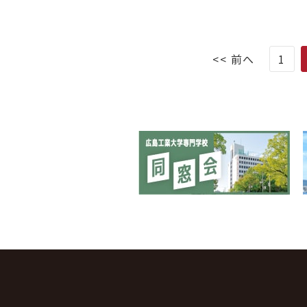
<< 前へ
1