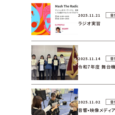
2025.11.21
音
ラジオ実習
2025.11.14
音
令和7年度 舞台
2025.11.02
音
音響•映像メディ