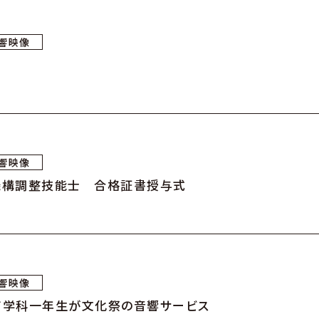
響映像
響映像
機構調整技能士 合格証書授与式
響映像
ア学科一年生が文化祭の音響サービス