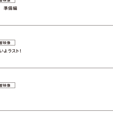
響映像
 準備編
響映像
いよラスト!
響映像