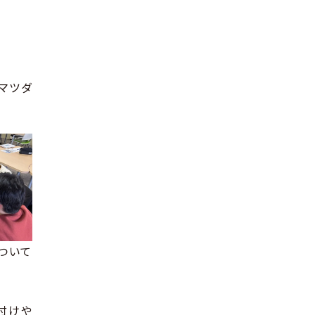
マツダ
ついて
付けや