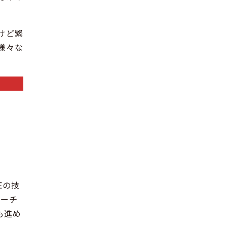
けど緊
様々な
Eの技
ローチ
も進め