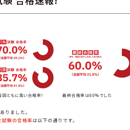
験 合格速報!
製図ともに高い合格率!
最終合格率は60%でした
がありました。
士試験の合格率
は以下の通りです。