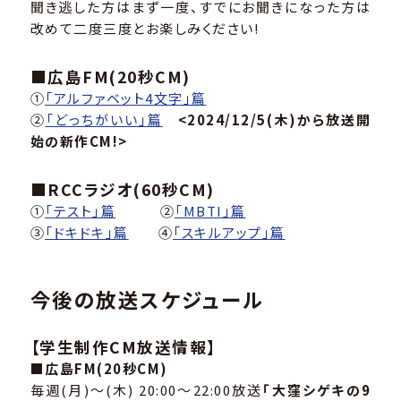
聞き逃した方はまず一度、すでにお聞きになった方は
改めて二度三度とお楽しみください!
■広島FM(20秒CM)
①
「アルファベット4文字」篇
②
「どっちがいい」篇
<2024/12/5(木)から放送開
始の新作CM!>
■RCCラジオ(60秒CM)
①
「テスト」篇
②
「MBTI」篇
③
「ドキドキ」篇
④
「スキルアップ」篇
今後の放送スケジュール
【学生制作CM放送情報】
■広島FM(20秒CM)
毎週(月)～(木) 20:00～22:00放送
「大窪シゲキの9